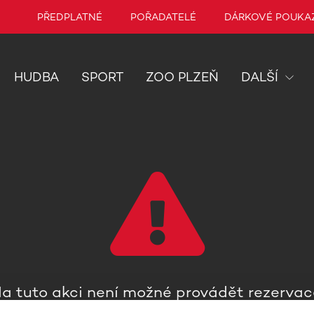
PŘEDPLATNÉ
POŘADATELÉ
DÁRKOVÉ POUKA
HUDBA
SPORT
ZOO PLZEŇ
DALŠÍ
a tuto akci není možné provádět rezervac