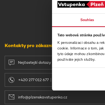
Souhlas
Tato webová stránka použív
K personalizaci obsahu a re
Kontakty pro zákazníky
cookie. Informace o tom, jak
tyto údaje mohou zkombinovat
používáte jejich služby.
Nejčastejší dotazy
+420 277 012 677
Po - Pá 8:00 - 17:00
info@plzenskavstupenka.cz