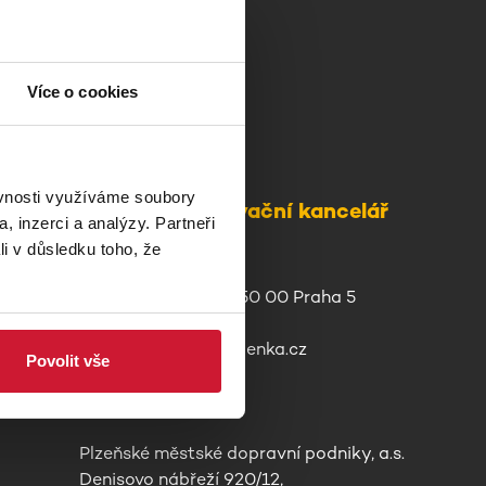
Více o cookies
ěvnosti využíváme soubory
Centrální rezervační kancelář
, inzerci a analýzy. Partneři
li v důsledku toho, že
Perfect System s.r.o.
Radlická 3301/68, 150 00 Praha 5
+420 277 012 677
info@plzenskavstupenka.cz
Povolit vše
Provozovatel
Plzeňské městské dopravní podniky, a.s.
Denisovo nábřeží 920/12,