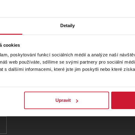
Zpět na program
Detaily
á cookies
klam, poskytování funkcí sociálních médií a analýze naší návšt
Kontakty pro pořadatele a agentury
 náš web používáte, sdílíme se svými partnery pro sociální média
 s dalšími informacemi, které jste jim poskytli nebo které získa
+420 277 012 677
Po - Pá 8:00 - 17:00
Upravit
info@plzenskavstupenka.cz